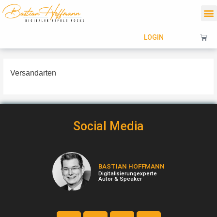
Zum
M
Inhalt
springen
Wa
LOGIN
Versandarten
Social Media
BASTIAN HOFFMANN
Digitalisierungexperte
Autor & Speaker
F
I
Y
X