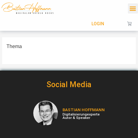
Zum
M
Inhalt
springen
Wa
LOGIN
Thema
Social Media
BASTIAN HOFFMANN
Digitalisierungexperte
Autor & Speaker
F
I
Y
X