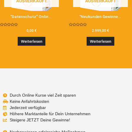
AUSVERKAUFT
AUSVERKAUFT
“Datenschutz” Online-Coaching
“Neukunden Gewinnen” Online-Coaching
Bewertet
Bewertet
0,00
€
2.999,00
€
mit
mit
0
0
von
von
Weiterlesen
Weiterlesen
5
5
Durch Online Kurse viel Zeit sparen
Keine Anfahrtskosten
Jederzeit verfügbar
Höhere Marktanteile für Dein Unternehmen
Steigere JETZT Deine Gewinne!