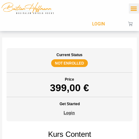
Zum
M
Inhalt
springen
Wa
LOGIN
Current Status
NOT ENROLLED
Price
399,00 €
Get Started
Login
Kurs Content