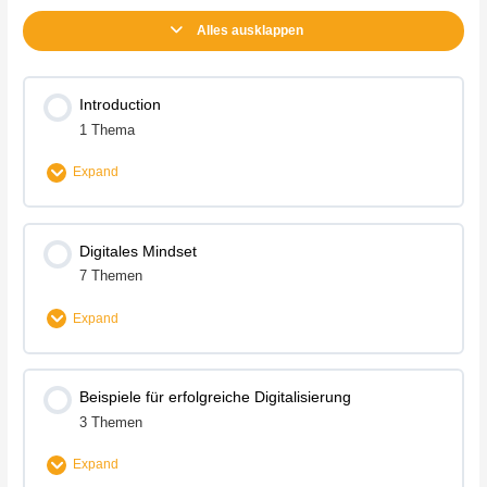
Alles ausklappen
Introduction
1 Thema
Expand
Lektion Content
0% Complete
0/1 Steps
Digitales Mindset
7 Themen
Intro
Expand
Lektion Content
0% Complete
0/7 Steps
Beispiele für erfolgreiche Digitalisierung
3 Themen
Mindset – Part 01
Expand